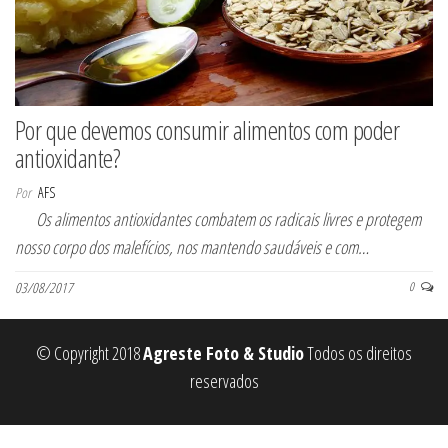
Por que devemos consumir alimentos com poder
antioxidante?
Por
AFS
Os alimentos antioxidantes combatem os radicais livres e protegem
nosso corpo dos malefícios, nos mantendo saudáveis e com…
03/08/2017
0
© Copyright 2018
Agreste Foto & Studio
Todos os direitos
reservados