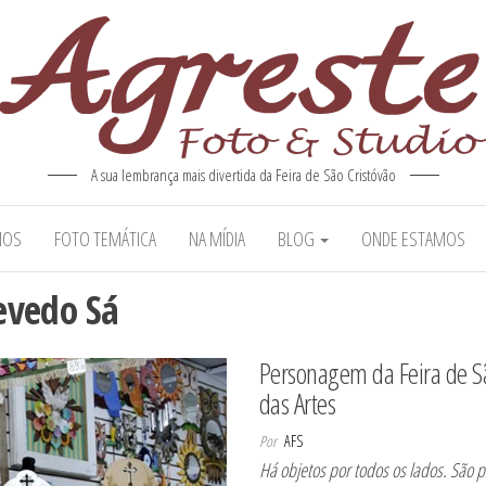
A sua lembrança mais divertida da Feira de São Cristóvão
MOS
FOTO TEMÁTICA
NA MÍDIA
BLOG
ONDE ESTAMOS
evedo Sá
Personagem da Feira de S
das Artes
Por
AFS
Há objetos por todos os lados. São p