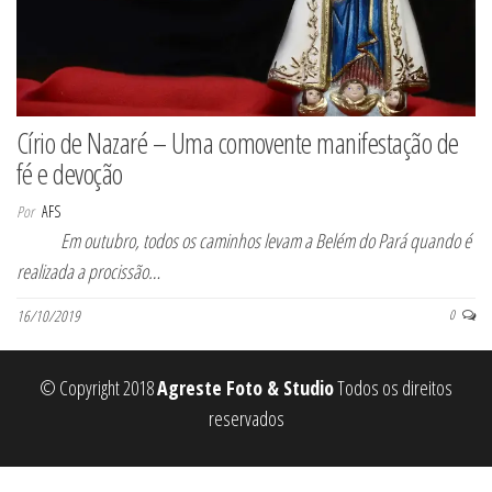
Círio de Nazaré – Uma comovente manifestação de
fé e devoção
Por
AFS
Em outubro, todos os caminhos levam a Belém do Pará quando é
realizada a procissão…
16/10/2019
0
© Copyright 2018
Agreste Foto & Studio
Todos os direitos
reservados