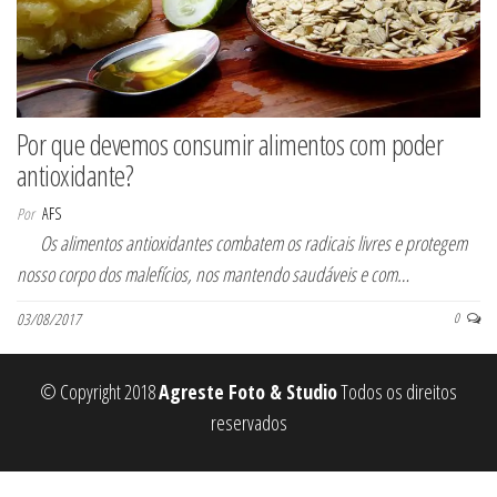
Por que devemos consumir alimentos com poder
antioxidante?
Por
AFS
Os alimentos antioxidantes combatem os radicais livres e protegem
nosso corpo dos malefícios, nos mantendo saudáveis e com…
03/08/2017
0
© Copyright 2018
Agreste Foto & Studio
Todos os direitos
reservados