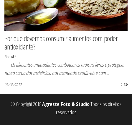
Por que devemos consumir alimentos com poder
antioxidante?
Por
AFS
Os alimentos antioxidantes combatem os radicais livres e protegem
nosso corpo dos malefícios, nos mantendo saudáveis e com…
03/08/2017
0
© Copyright 2018
Agreste Foto & Studio
Todos os direitos
reservados