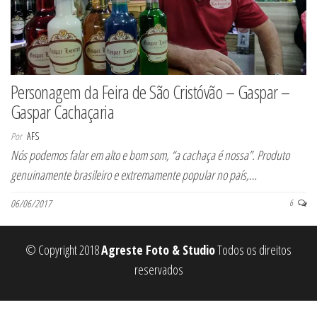
Personagem da Feira de São Cristóvão – Gaspar –
Gaspar Cachaçaria
Por
AFS
Nós podemos falar em alto e bom som, “a cachaça é nossa”. Produto
genuinamente brasileiro e extremamente popular no país,…
06/06/2017
6
© Copyright 2018
Agreste Foto & Studio
Todos os direitos
reservados