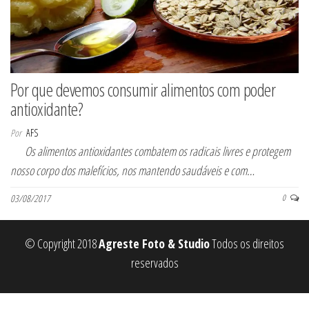
Por que devemos consumir alimentos com poder
antioxidante?
Por
AFS
Os alimentos antioxidantes combatem os radicais livres e protegem
nosso corpo dos malefícios, nos mantendo saudáveis e com…
03/08/2017
0
© Copyright 2018
Agreste Foto & Studio
Todos os direitos
reservados