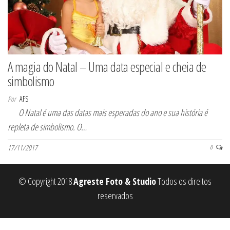
A magia do Natal – Uma data especial e cheia de
simbolismo
Por
AFS
O Natal é uma das datas mais esperadas do ano e sua história é
repleta de simbolismo. O…
17/11/2017
0
© Copyright 2018
Agreste Foto & Studio
Todos os direitos
reservados