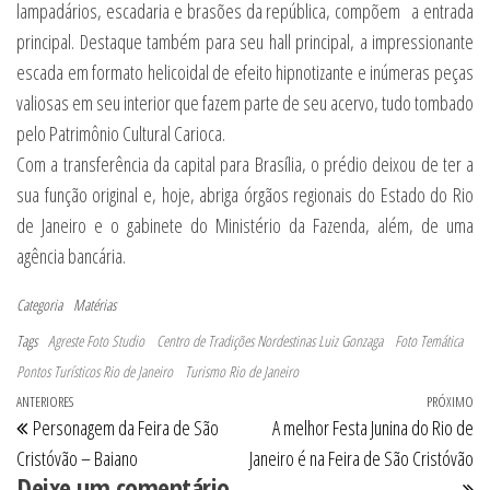
lampadários, escadaria e brasões da república, compõem a entrada
principal. Destaque também para seu hall principal, a impressionante
escada em formato helicoidal de efeito hipnotizante e inúmeras peças
valiosas em seu interior que fazem parte de seu acervo, tudo tombado
pelo Patrimônio Cultural Carioca.
Com a transferência da capital para Brasília, o prédio deixou de ter a
sua função original e, hoje, abriga órgãos regionais do Estado do Rio
de Janeiro e o gabinete do Ministério da Fazenda, além, de uma
agência bancária.
Categoria
Matérias
Tags
Agreste Foto Studio
Centro de Tradições Nordestinas Luiz Gonzaga
Foto Temática
Pontos Turísticos Rio de Janeiro
Turismo Rio de Janeiro
Navegação de Post
Post anterior
ANTERIORES
PRÓXIMO
Pr
Personagem da Feira de São
A melhor Festa Junina do Rio de
Cristóvão – Baiano
Janeiro é na Feira de São Cristóvão
Deixe um comentário