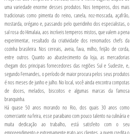
uma variedade enorme desses produtos. Nos temperos, dos mais
tradicionais como pimenta do reino, canela, noz-moscada, açafrão,
mostarda, orégano e, passando pelo queridinho dos especialistas, o
sal rosa do Himalaia, aos incríveis temperos mistos, que valem a pena
experimentar, resultado da criatividade dos renomados chefs da
cozinha brasileira. Nos cereais, aveia, fava, milho, feijão de corda,
entre outros. Quanto ao abastecimento da loja, as mercadorias
chegam dos principais fornecedores das regiões Sul e Sudeste, e,
segundo Fernandes, o período de maior procura pelos seus produtos
é nos meses de junho e julho. No local, você ainda encontra compotas
de doces, melados, biscoitos e algumas marcas da famosa
branquinha.
Há quase 50 anos morando no Rio, dos quais 30 anos como
comerciante na feira, esse paraibano com pouco talento na culinária e
muita dedicação ao trabalho, está satisfeito com o seu
empreendimento e extremamente grato aos clientes, a quem credita o