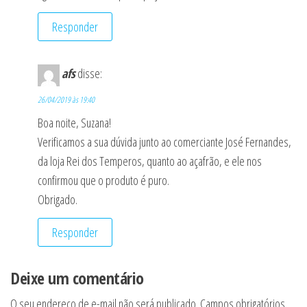
Responder
afs
disse:
26/04/2019 às 19:40
Boa noite, Suzana!
Verificamos a sua dúvida junto ao comerciante José Fernandes,
da loja Rei dos Temperos, quanto ao açafrão, e ele nos
confirmou que o produto é puro.
Obrigado.
Responder
Deixe um comentário
O seu endereço de e-mail não será publicado.
Campos obrigatórios