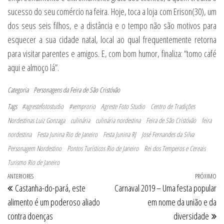
sucesso do seu comércio na feira. Hoje, toca a loja com Erison(30), um
dos seus seis filhos, e a distância e o tempo não são motivos para
esquecer a sua cidade natal, local ao qual frequentemente retorna
para visitar parentes e amigos. E, com bom humor, finaliza: “tomo café
aqui e almoço lá”.
Categoria
Personagens da Feira de São Cristóvão
Tags
#agrestefotostudio
#vemprorio
Agreste Foto Studio
Centro de Tradições
Nordestinas Luiz Gonzaga
culinária
culinária nordestina
Feira de São Cristóvão
feira
nordestina
Festa Junina Rio de Janeiro
Festa Junina RJ
José Fernandes da Silva
Personagem Nordestino
Pontos Turísticos Rio de Janeiro
Rei dos Temperos e Cereais
Turismo Rio de Janeiro
Navegação de Post
Post anterior
ANTERIORES
PRÓXIMO
Pr
Castanha-do-pará, este
Carnaval 2019 – Uma festa popular
alimento é um poderoso aliado
em nome da união e da
contra doenças
diversidade