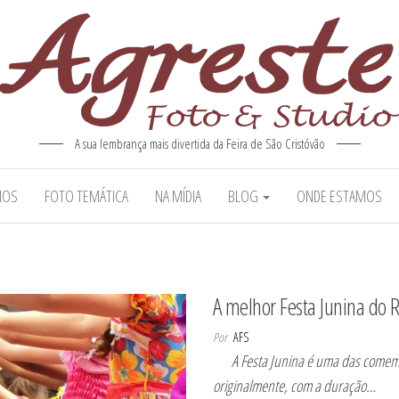
A sua lembrança mais divertida da Feira de São Cristóvão
MOS
FOTO TEMÁTICA
NA MÍDIA
BLOG
ONDE ESTAMOS
A melhor Festa Junina do R
Por
AFS
A Festa Junina é uma das comemor
originalmente, com a duração…