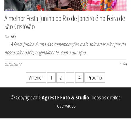
A melhor Festa Junina do Rio de Janeiro é na Feira de
São Cristóvão
Por
AFS
A Festa Junina é uma das comemorações mais animadas e longas do
nosso calendário, originalmente, com a duração…
06/06/2017
0
Paginação de posts
Anterior
1
2
3
4
Próximo
© Copyright 2018
Agreste Foto & Studio
Todos os direitos
reservados