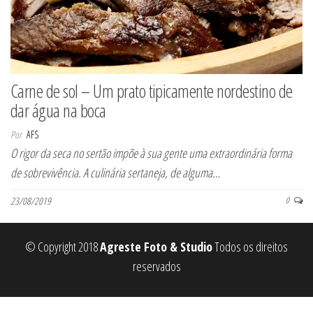
Carne de sol – Um prato tipicamente nordestino de
dar água na boca
Por
AFS
O rigor da seca no sertão impõe à sua gente uma extraordinária forma
de sobrevivência. A culinária sertaneja, de alguma…
23/08/2019
0
© Copyright 2018
Agreste Foto & Studio
Todos os direitos
reservados