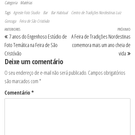
Categoria
Matérias
Tags
Agreste Foto Studio
Bar
Bar Habitual
Centro de Tradições Nordestinas Luiz
Gonzaga
Feira de São Cristóvão
Navegação de Post
Post anterior
ANTERIORES
PRÓXIMO
Pr
7 anos do Engenhoso Estúdio de
A Feira de Tradições Nordestinas
Foto Temática na Feira de São
comemora mais um ano cheia de
Cristóvão
vida
Deixe um comentário
O seu endereço de e-mail não será publicado.
Campos obrigatórios
são marcados com
*
Comentário
*