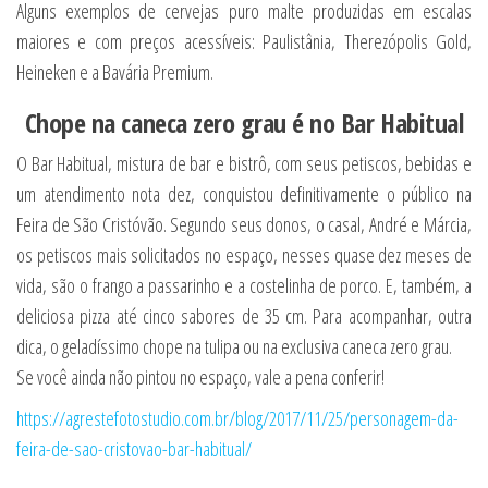
Alguns exemplos de cervejas puro malte produzidas em escalas
maiores e com preços acessíveis: Paulistânia, Therezópolis Gold,
Heineken e a Bavária Premium.
Chope na caneca zero grau é no Bar Habitual
O Bar Habitual, mistura de bar e bistrô, com seus petiscos, bebidas e
um atendimento nota dez, conquistou definitivamente o público na
Feira de São Cristóvão. Segundo seus donos, o casal, André e Márcia,
os petiscos mais solicitados no espaço, nesses quase dez meses de
vida, são o frango a passarinho e a costelinha de porco. E, também, a
deliciosa pizza até cinco sabores de 35 cm. Para acompanhar, outra
dica, o geladíssimo chope na tulipa ou na exclusiva caneca zero grau.
Se você ainda não pintou no espaço, vale a pena conferir!
https://agrestefotostudio.com.br/blog/2017/11/25/personagem-da-
feira-de-sao-cristovao-bar-habitual/