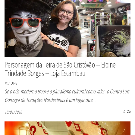
Personagem da Feira de São Cristóvão – Eloine
Trindade Borges – Loja Escambau
Por
AFS
Se o pós-moderno trouxe o pluralismo cultural como valor, o Centro Luiz
Gonzaga de Tradições Nordestinas é um lugar que…
18/01/2018
0