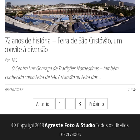
72 anos de história – Feira de São Cristóvão, um
convite à diversão
Por
AFS
O Centro Luiz Gonzaga de Tradições Nordestinas – também
conhecido como Feira de São Cristóvão ou Feira dos…
06/10/2017
1
Paginação de posts
Anterior
1
2
3
Próximo
© Copyright 2018
Agreste Foto & Studio
Todos os direitos
reservados